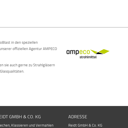
Blast in den speziellen
nserer offiziellen Agentur AMPECO
 sie auch gerne zu Strahlgläsern
Glasqualitäten.
EIDT GMBH & CO. KG
ADRESSE
echen, Klassieren und Vermahlen
Reidt GmbH & Co. KG