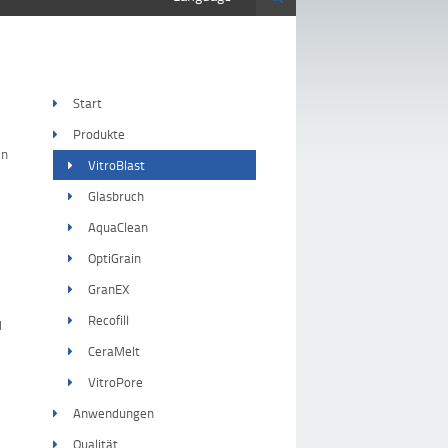
Start
Produkte
en
VitroBlast
Glasbruch
AquaClean
OptiGrain
GranEX
Recofill
d
CeraMelt
VitroPore
Anwendungen
Qualität