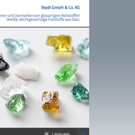
Reidt GmbH & Co. KG
ieren und Vermahlen
von glasartigen Rohstoffen
Weiße, leichtgewichtige Füllstoffe aus Glas
Suche
Language